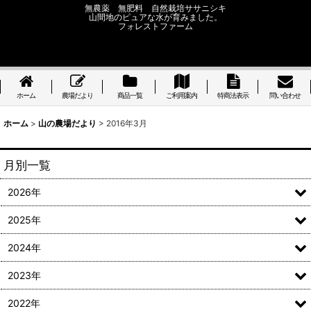
無農薬 無肥料 自然栽培ササニシキ
山間地のピュアな水が育みました。
フォレストファーム
ホーム
農場だより
商品一覧
ご利用案内
特商法表示
問い合わせ
ホーム
>
山の農場だより
>
2016年3月
月別一覧
2026年
2025年
2024年
2023年
2022年