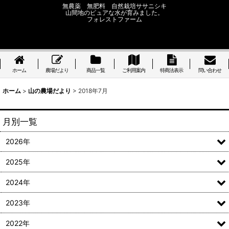
無農薬 無肥料 自然栽培ササニシキ
山間地のピュアな水が育みました。
フォレストファーム
ホーム
農場だより
商品一覧
ご利用案内
特商法表示
問い合わせ
ホーム
>
山の農場だより
>
2018年7月
月別一覧
2026年
2025年
2024年
2023年
2022年