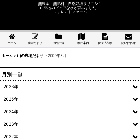
無農薬 無肥料 自然栽培ササニシキ
山間地のピュアな水が育みました。
フォレストファーム
ホーム
農場だより
商品一覧
ご利用案内
特商法表示
問い合わせ
ホーム
>
山の農場だより
>
2009年3月
月別一覧
2026年
2025年
2024年
2023年
2022年