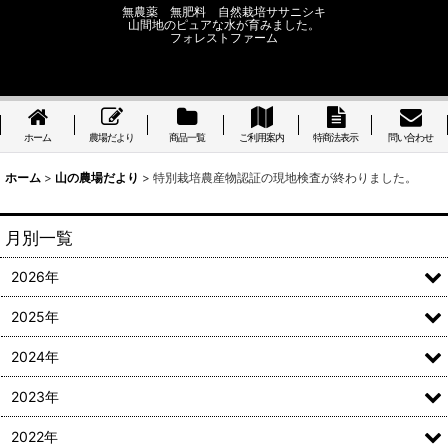
無農薬 無肥料 自然栽培ササニシキ
山間地のピュアな水が育みました。
フォレストファーム
ホーム
農場だより
商品一覧
ご利用案内
特商法表示
問い合わせ
ホーム
>
山の農場だより
>
特別栽培農産物認証の現地検査が終わりました。
月別一覧
2026年
2025年
2024年
2023年
2022年