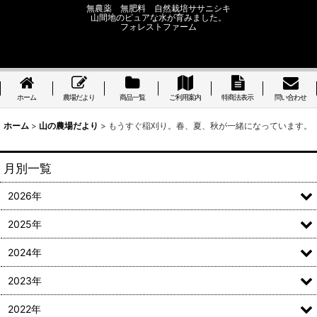
無農薬 無肥料 自然栽培ササニシキ
山間地のピュアな水が育みました。
フォレストファーム
ホーム
農場だより
商品一覧
ご利用案内
特商法表示
問い合わせ
ホーム
>
山の農場だより
>
もうすぐ稲刈り。春、夏、秋が一緒になっています。
月別一覧
2026年
2025年
2024年
2023年
2022年