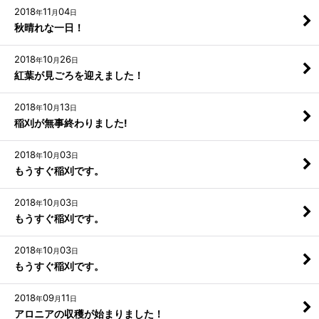
2018
11
04
年
月
日
秋晴れな一日！
2018
10
26
年
月
日
紅葉が見ごろを迎えました！
2018
10
13
年
月
日
稲刈が無事終わりました!
2018
10
03
年
月
日
もうすぐ稲刈です。
2018
10
03
年
月
日
もうすぐ稲刈です。
2018
10
03
年
月
日
もうすぐ稲刈です。
2018
09
11
年
月
日
アロニアの収穫が始まりました！