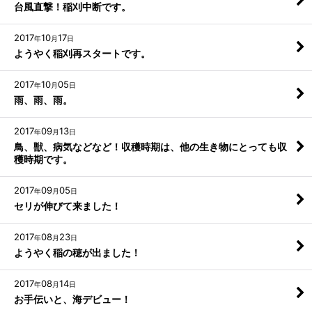
台風直撃！稲刈中断です。
2017
10
17
年
月
日
ようやく稲刈再スタートです。
2017
10
05
年
月
日
雨、雨、雨。
2017
09
13
年
月
日
鳥、獣、病気などなど！収穫時期は、他の生き物にとっても収
穫時期です。
2017
09
05
年
月
日
セリが伸びて来ました！
2017
08
23
年
月
日
ようやく稲の穂が出ました！
2017
08
14
年
月
日
お手伝いと、海デビュー！