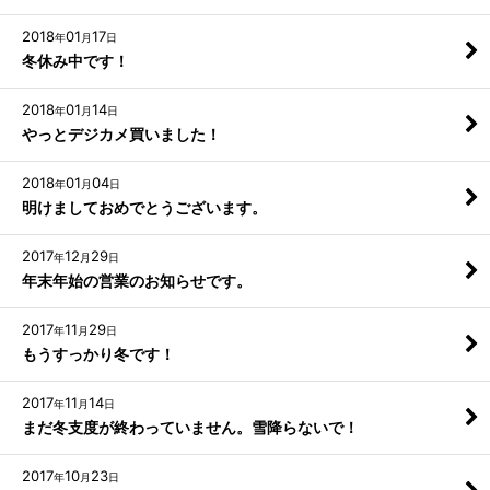
2018
01
17
年
月
日
冬休み中です！
2018
01
14
年
月
日
やっとデジカメ買いました！
2018
01
04
年
月
日
明けましておめでとうございます。
2017
12
29
年
月
日
年末年始の営業のお知らせです。
2017
11
29
年
月
日
もうすっかり冬です！
2017
11
14
年
月
日
まだ冬支度が終わっていません。雪降らないで！
2017
10
23
年
月
日