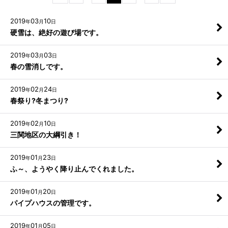
カテゴリ
:
2019
03
10
年
月
日
硬雪は、絶好の遊び場です。
絞り込む
2019
03
03
年
月
日
春の雪消しです。
2019
02
24
年
月
日
春祭り?冬まつり?
2019
02
10
年
月
日
三関地区の大綱引き！
2019
01
23
年
月
日
ふ～、ようやく降り止んでくれました。
2019
01
20
年
月
日
パイプハウスの管理です。
2019
01
05
年
月
日