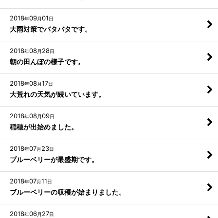
2018
09
01
年
月
日
大雨対策でバタバタです。
2018
08
28
年
月
日
朝の田んぼの様子です。
2018
08
17
年
月
日
大荒れの天気が続いています。
2018
08
09
年
月
日
稲穂が出始めました。
2018
07
23
年
月
日
ブルーベリーが最盛期です。
2018
07
11
年
月
日
ブルーベリーの収穫が始まりました。
2018
06
27
年
月
日