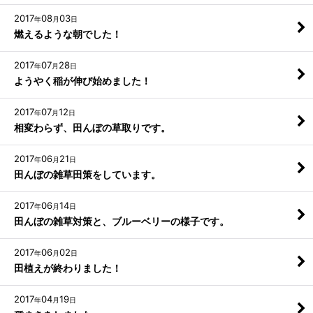
2017
08
03
年
月
日
燃えるような朝でした！
2017
07
28
年
月
日
ようやく稲が伸び始めました！
2017
07
12
年
月
日
相変わらず、田んぼの草取りです。
2017
06
21
年
月
日
田んぼの雑草田策をしています。
2017
06
14
年
月
日
田んぼの雑草対策と、ブルーベリーの様子です。
2017
06
02
年
月
日
田植えが終わりました！
2017
04
19
年
月
日