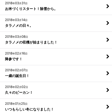
2018
03
31
年
月
日
お米づくりスタート！除雪から。
2018
03
14
年
月
日
タラノメの日々。
2018
03
08
年
月
日
タラノメの収穫が始まりました！
2018
02
16
年
月
日
降参です！
2018
02
07
年
月
日
一歳の誕生日！
2018
02
02
年
月
日
久々のピーカン！
2018
01
25
年
月
日
いつもらしい冬になりました！