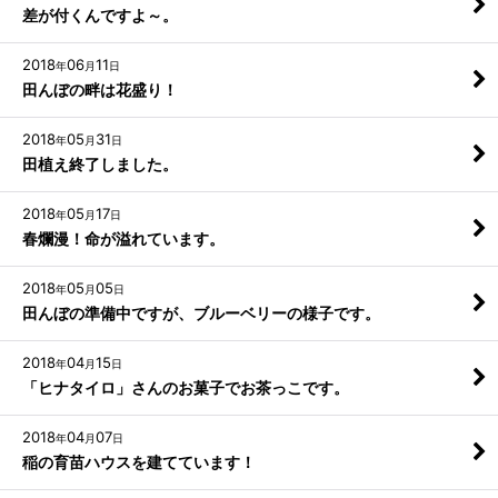
差が付くんですよ～。
2018
06
11
年
月
日
田んぼの畔は花盛り！
2018
05
31
年
月
日
田植え終了しました。
2018
05
17
年
月
日
春爛漫！命が溢れています。
2018
05
05
年
月
日
田んぼの準備中ですが、ブルーベリーの様子です。
2018
04
15
年
月
日
「ヒナタイロ」さんのお菓子でお茶っこです。
2018
04
07
年
月
日
稲の育苗ハウスを建てています！